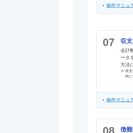
操作マニュア
07
収支
会計
ータ
方法
※
収支
時に
操作マニュア
08
徴難