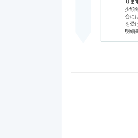
りま
少額
合に
を受
明細