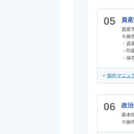
05
資産
資産
※操
・資
・印
・保
操作マニュア
06
政治
基本
※操作