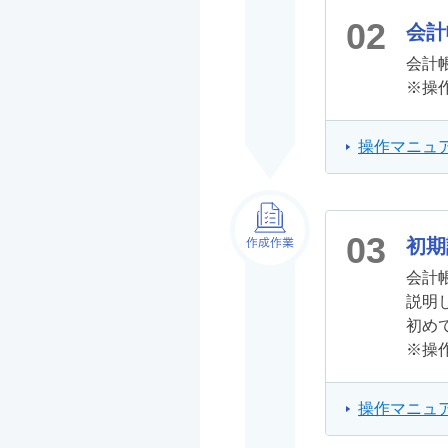
02
会計
会計
※操作
操作マニュア
03
初期
会計
説明
初め
※操作
操作マニュア