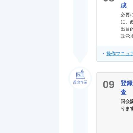
成
必要
に、
出目
政党
操作マニュア
09
登録
査
国会
りま