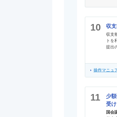
10
収支
収支
トを
提出
操作マニュア
11
少額
受け
国会