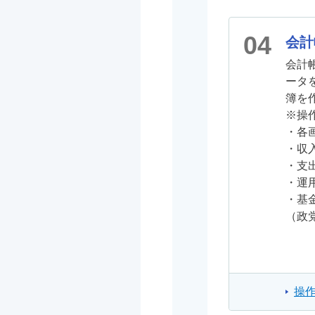
04
会計
会計
ータ
簿を
※操
・各
・収
・支
・運
・基
（政
操作